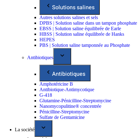
Solutions salines
Autres solutions salines et sels
DPBS | Solution saline dans un tampon phosphate
EBSS | Solution saline équilibrée de Earle
HBSS | Solution saline équilibrée de Hanks
HEPES
PBS | Solution saline tamponnée au Phosphate
Antibiotiques
Antibiotiques
Amphotéricine B
Antibiotique-Antimycotique
G-418
Glutamine-Pénicilline-Streptomycine
Nanomycopulitine® concentrée
Pénicilline-Streptomycine
Sulfate de Gentamicine
La société