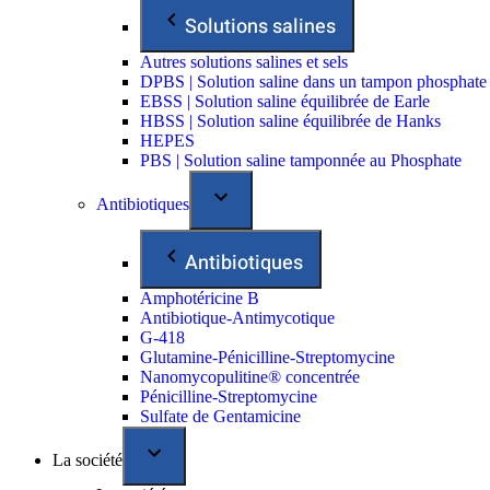
Solutions salines
Autres solutions salines et sels
DPBS | Solution saline dans un tampon phosphate
EBSS | Solution saline équilibrée de Earle
HBSS | Solution saline équilibrée de Hanks
HEPES
PBS | Solution saline tamponnée au Phosphate
Antibiotiques
Antibiotiques
Amphotéricine B
Antibiotique-Antimycotique
G-418
Glutamine-Pénicilline-Streptomycine
Nanomycopulitine® concentrée
Pénicilline-Streptomycine
Sulfate de Gentamicine
La société