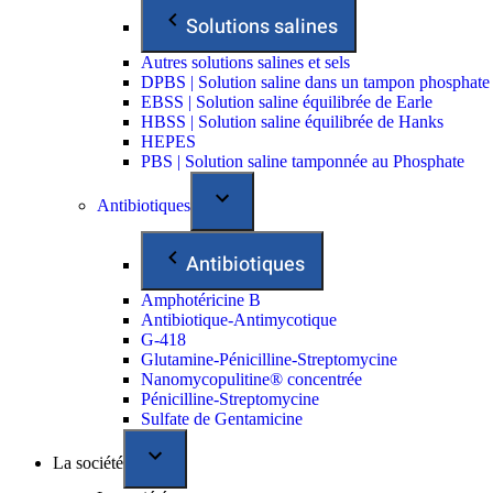
Solutions salines
Autres solutions salines et sels
DPBS | Solution saline dans un tampon phosphate
EBSS | Solution saline équilibrée de Earle
HBSS | Solution saline équilibrée de Hanks
HEPES
PBS | Solution saline tamponnée au Phosphate
Antibiotiques
Antibiotiques
Amphotéricine B
Antibiotique-Antimycotique
G-418
Glutamine-Pénicilline-Streptomycine
Nanomycopulitine® concentrée
Pénicilline-Streptomycine
Sulfate de Gentamicine
La société