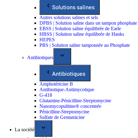
Solutions salines
Autres solutions salines et sels
DPBS | Solution saline dans un tampon phosphate
EBSS | Solution saline équilibrée de Earle
HBSS | Solution saline équilibrée de Hanks
HEPES
PBS | Solution saline tamponnée au Phosphate
Antibiotiques
Antibiotiques
Amphotéricine B
Antibiotique-Antimycotique
G-418
Glutamine-Pénicilline-Streptomycine
Nanomycopulitine® concentrée
Pénicilline-Streptomycine
Sulfate de Gentamicine
La société