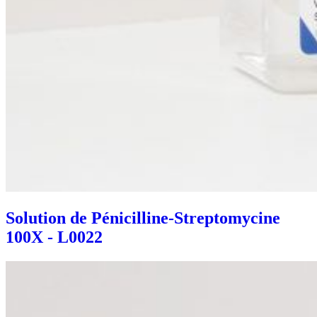
Solution de Pénicilline-Streptomycine
100X - L0022