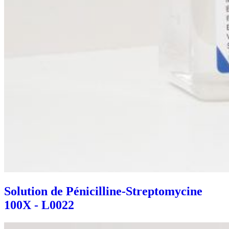
Solution de Pénicilline-Streptomycine
100X - L0022