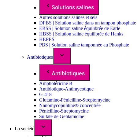
Solutions salines
Autres solutions salines et sels
DPBS | Solution saline dans un tampon phosphate
EBSS | Solution saline équilibrée de Earle
HBSS | Solution saline équilibrée de Hanks
HEPES
PBS | Solution saline tamponnée au Phosphate
Antibiotiques
Antibiotiques
Amphotéricine B
Antibiotique-Antimycotique
G-418
Glutamine-Pénicilline-Streptomycine
Nanomycopulitine® concentrée
Pénicilline-Streptomycine
Sulfate de Gentamicine
La société