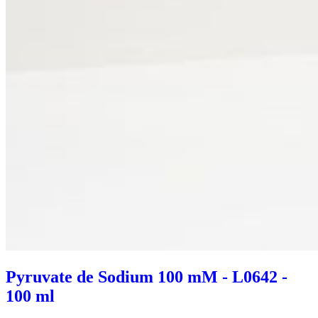
Pyruvate de Sodium 100 mM - L0642 -
100 ml