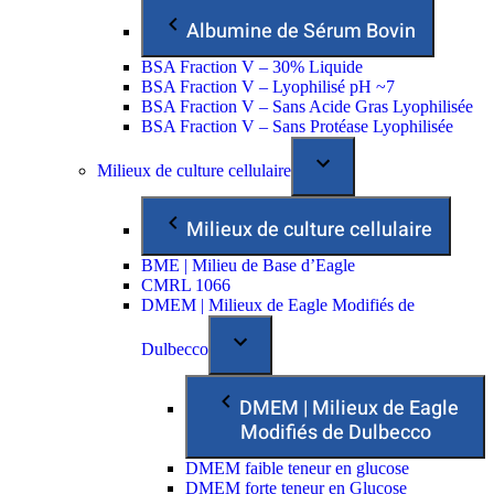
Albumine de Sérum Bovin
BSA Fraction V – 30% Liquide
BSA Fraction V – Lyophilisé pH ~7
BSA Fraction V – Sans Acide Gras Lyophilisée
BSA Fraction V – Sans Protéase Lyophilisée
Milieux de culture cellulaire
Milieux de culture cellulaire
BME | Milieu de Base d’Eagle
CMRL 1066
DMEM | Milieux de Eagle Modifiés de
Dulbecco
DMEM | Milieux de Eagle
Modifiés de Dulbecco
DMEM faible teneur en glucose
DMEM forte teneur en Glucose