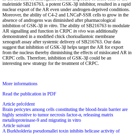
maleimide SB216763, a potent GSK-3β inhibitor, resulted in a rapid
nuclear export of the AR even under androgen-deprived conditions.
Moreover, the ability of C4-2 and LNCaP-SSR cells to grow in the
absence of androgens was diminished after pharmacological
inhibition of GSK-3β
in vitro
. The ability of SB216763 to modulate
AR signalling and function in CRPC
in vivo
was additionally
demonstrated in a modified chick chorioallantoic membrane
xenograft assay after systemic delivery of SB216763. Our data
suggest that inhibition of GSK-3β helps target the AR for export
from the nucleus thereby diminishing the effects of mislocated AR in
CRPC cells. Therefore, inhibition of GSK-3β could be an
interesting new strategy for the treatment of CRPC.
More informations
Read the publication in PDF
Article précédent
Brain pericytes among cells constituting the blood-brain barrier are
highly sensitive to tumor necrosis factor-α, releasing matrix
metalloproteinase-9 and migrating in vitro
Article suivant
A Burkholderia pseudomallei toxin inhibits helicase activity of