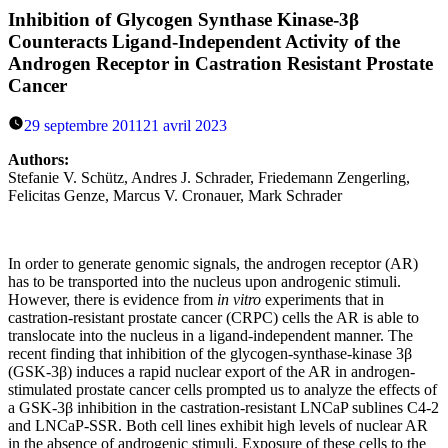
Inhibition of Glycogen Synthase Kinase-3β
Counteracts Ligand-Independent Activity of the
Androgen Receptor in Castration Resistant Prostate
Cancer
29 septembre 2011
21 avril 2023
Authors:
Stefanie V. Schütz, Andres J. Schrader, Friedemann Zengerling,
Felicitas Genze, Marcus V. Cronauer, Mark Schrader
In order to generate genomic signals, the androgen receptor (AR)
has to be transported into the nucleus upon androgenic stimuli.
However, there is evidence from
in vitro
experiments that in
castration-resistant prostate cancer (CRPC) cells the AR is able to
translocate into the nucleus in a ligand-independent manner. The
recent finding that inhibition of the glycogen-synthase-kinase 3β
(GSK-3β) induces a rapid nuclear export of the AR in androgen-
stimulated prostate cancer cells prompted us to analyze the effects of
a GSK-3β inhibition in the castration-resistant LNCaP sublines C4-2
and LNCaP-SSR. Both cell lines exhibit high levels of nuclear AR
in the absence of androgenic stimuli. Exposure of these cells to the