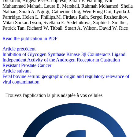
Dickman, Angela Essex-Lopresti, Sarah V. Harding, Nor
Muhammad Mahadi, Laura E. Marshall, Rahmah Mohamed, Sheila
Nathan, Sarah A. Ngugi, Catherine Ong, Wen Fong Ooi, Lynda J.
Partridge, Helen L. Phillips,M. Firdaus Raih, Sergei Ruzhenikov,
Mitali Sarkar-Tyson, Svetlana E. Sedelnikova, Sophie J. Smither,
Patrick Tan, Richard W. Titball, Stuart A. Wilson, David W. Rice
Read the publication in PDF
Article précédent
Inhibition of Glycogen Synthase Kinase-3β Counteracts Ligand-
Independent Activity of the Androgen Receptor in Castration
Resistant Prostate Cancer
Article suivant
Fetal bovine serum: geographic origin and regulatory relevance of
viral contamination
Trouvez l'application la plus
adaptée à vos cellules