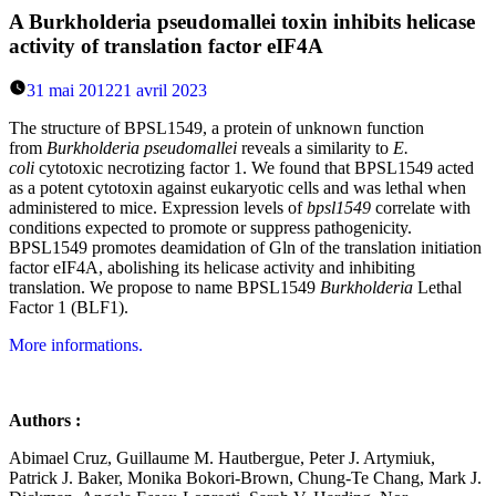
A Burkholderia pseudomallei toxin inhibits helicase
activity of translation factor eIF4A
31 mai 2012
21 avril 2023
The structure of BPSL1549, a protein of unknown function
from
Burkholderia pseudomallei
reveals a similarity to
E.
coli
cytotoxic necrotizing factor 1. We found that BPSL1549 acted
as a potent cytotoxin against eukaryotic cells and was lethal when
administered to mice. Expression levels of
bpsl1549
correlate with
conditions expected to promote or suppress pathogenicity.
BPSL1549 promotes deamidation of Gln of the translation initiation
factor eIF4A, abolishing its helicase activity and inhibiting
translation. We propose to name BPSL1549
Burkholderia
Lethal
Factor 1 (BLF1).
More informations.
Authors :
Abimael Cruz, Guillaume M. Hautbergue, Peter J. Artymiuk,
Patrick J. Baker, Monika Bokori-Brown, Chung-Te Chang, Mark J.