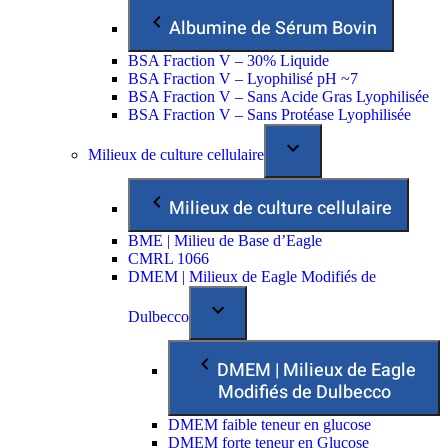
Albumine de Sérum Bovin
BSA Fraction V – 30% Liquide
BSA Fraction V – Lyophilisé pH ~7
BSA Fraction V – Sans Acide Gras Lyophilisée
BSA Fraction V – Sans Protéase Lyophilisée
Milieux de culture cellulaire
Milieux de culture cellulaire
BME | Milieu de Base d’Eagle
CMRL 1066
DMEM | Milieux de Eagle Modifiés de
Dulbecco
DMEM | Milieux de Eagle
Modifiés de Dulbecco
DMEM faible teneur en glucose
DMEM forte teneur en Glucose