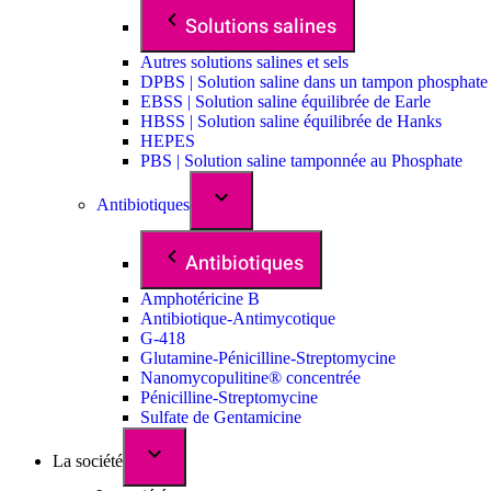
Solutions salines
Autres solutions salines et sels
DPBS | Solution saline dans un tampon phosphate
EBSS | Solution saline équilibrée de Earle
HBSS | Solution saline équilibrée de Hanks
HEPES
PBS | Solution saline tamponnée au Phosphate
Antibiotiques
Antibiotiques
Amphotéricine B
Antibiotique-Antimycotique
G-418
Glutamine-Pénicilline-Streptomycine
Nanomycopulitine® concentrée
Pénicilline-Streptomycine
Sulfate de Gentamicine
La société