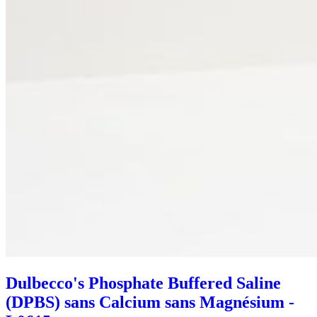
Dulbecco's Phosphate Buffered Saline
(DPBS) sans Calcium sans Magnésium -