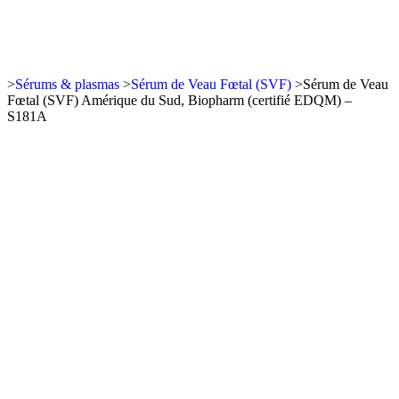
>
Sérums & plasmas
>
Sérum de Veau Fœtal (SVF)
>
Sérum de Veau
Fœtal (SVF) Amérique du Sud, Biopharm (certifié EDQM) –
S181A