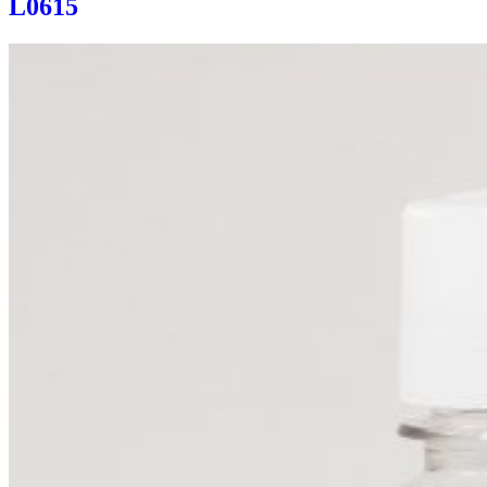
L0615