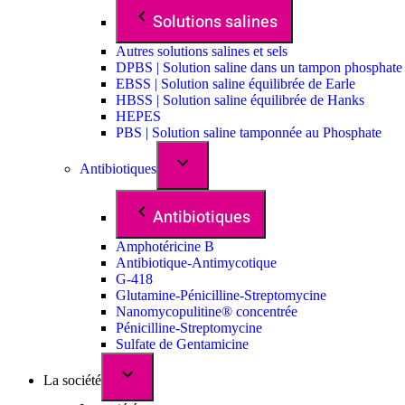
Solutions salines
Autres solutions salines et sels
DPBS | Solution saline dans un tampon phosphate
EBSS | Solution saline équilibrée de Earle
HBSS | Solution saline équilibrée de Hanks
HEPES
PBS | Solution saline tamponnée au Phosphate
Antibiotiques
Antibiotiques
Amphotéricine B
Antibiotique-Antimycotique
G-418
Glutamine-Pénicilline-Streptomycine
Nanomycopulitine® concentrée
Pénicilline-Streptomycine
Sulfate de Gentamicine
La société