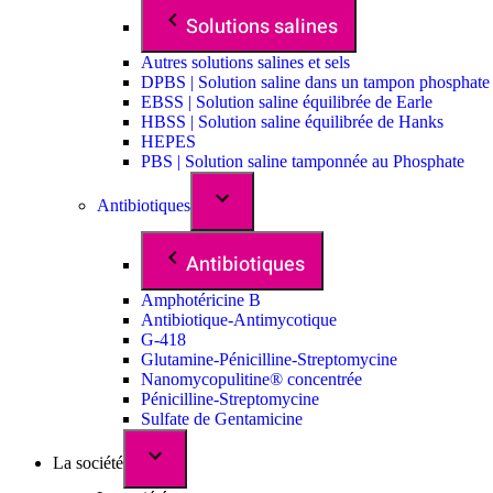
Solutions salines
Autres solutions salines et sels
DPBS | Solution saline dans un tampon phosphate
EBSS | Solution saline équilibrée de Earle
HBSS | Solution saline équilibrée de Hanks
HEPES
PBS | Solution saline tamponnée au Phosphate
Antibiotiques
Antibiotiques
Amphotéricine B
Antibiotique-Antimycotique
G-418
Glutamine-Pénicilline-Streptomycine
Nanomycopulitine® concentrée
Pénicilline-Streptomycine
Sulfate de Gentamicine
La société