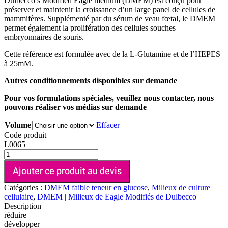
Dulbecco’s Modified Eagle medium (DMEM) est conçu pour
préserver et maintenir la croissance d’un large panel de cellules de
mammifères. Supplémenté par du sérum de veau fœtal, le DMEM
permet également la prolifération des cellules souches
embryonnaires de souris.
Cette référence est formulée avec de la L-Glutamine et de l’HEPES
à 25mM.
Autres conditionnements disponibles sur demande
Pour vos formulations spéciales, veuillez nous contacter, nous
pouvons réaliser vos médias sur demande
Volume
Effacer
Code produit
L0065
Ajouter ce produit au devis
Catégories :
DMEM faible teneur en glucose
,
Milieux de culture
cellulaire
,
DMEM | Milieux de Eagle Modifiés de Dulbecco
Description
réduire
développer