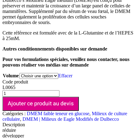
Dulbecco’s Modified Eagle medium (DMEM) est conçu pour
préserver et maintenir la croissance d’un large panel de cellules de
mammifères. Supplémenté par du sérum de veau fœtal, le DMEM
permet également la prolifération des cellules souches
embryonnaires de souris.
Cette référence est formulée avec de la L-Glutamine et de l’HEPES
à 25mM.
Autres conditionnements disponibles sur demande
Pour vos formulations spéciales, veuillez nous contacter, nous
pouvons réaliser vos médias sur demande
Volume
Effacer
Code produit
L0065
Ajouter ce produit au devis
Catégories :
DMEM faible teneur en glucose
,
Milieux de culture
cellulaire
,
DMEM | Milieux de Eagle Modifiés de Dulbecco
Description
réduire
développer