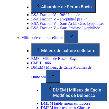
Albumine de Sérum Bovin
BSA Fraction V – 30% Liquide
BSA Fraction V – Lyophilisé pH ~7
BSA Fraction V – Sans Acide Gras Lyophilisée
BSA Fraction V – Sans Protéase Lyophilisée
Milieux de culture cellulaire
Milieux de culture cellulaire
BME | Milieu de Base d’Eagle
CMRL 1066
DMEM | Milieux de Eagle Modifiés de
Dulbecco
DMEM | Milieux de Eagle
Modifiés de Dulbecco
DMEM faible teneur en glucose
DMEM forte teneur en Glucose