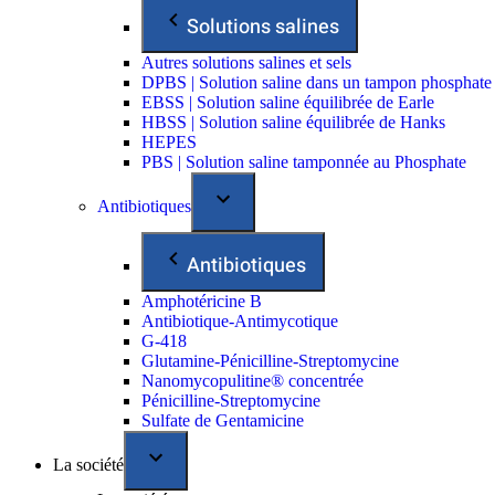
Solutions salines
Autres solutions salines et sels
DPBS | Solution saline dans un tampon phosphate
EBSS | Solution saline équilibrée de Earle
HBSS | Solution saline équilibrée de Hanks
HEPES
PBS | Solution saline tamponnée au Phosphate
Antibiotiques
Antibiotiques
Amphotéricine B
Antibiotique-Antimycotique
G-418
Glutamine-Pénicilline-Streptomycine
Nanomycopulitine® concentrée
Pénicilline-Streptomycine
Sulfate de Gentamicine
La société