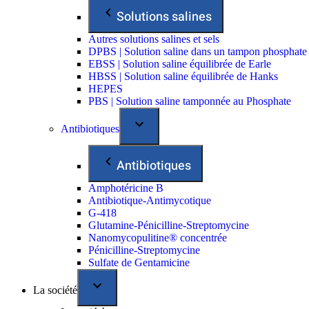
Solutions salines
Autres solutions salines et sels
DPBS | Solution saline dans un tampon phosphate
EBSS | Solution saline équilibrée de Earle
HBSS | Solution saline équilibrée de Hanks
HEPES
PBS | Solution saline tamponnée au Phosphate
Antibiotiques
Antibiotiques
Amphotéricine B
Antibiotique-Antimycotique
G-418
Glutamine-Pénicilline-Streptomycine
Nanomycopulitine® concentrée
Pénicilline-Streptomycine
Sulfate de Gentamicine
La société