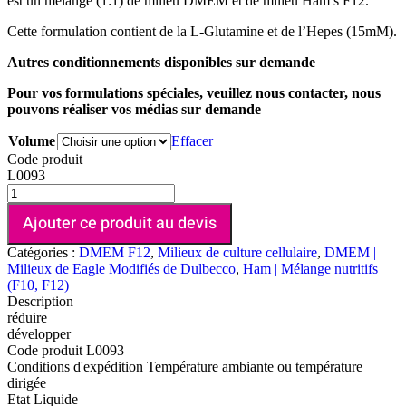
est un mélange (1:1) de milieu DMEM et de milieu Ham’s F12.
Cette formulation contient de la L-Glutamine et de l’Hepes (15mM).
Autres conditionnements disponibles sur demande
Pour vos formulations spéciales, veuillez nous contacter, nous
pouvons réaliser vos médias sur demande
Volume
Effacer
Code produit
L0093
Ajouter ce produit au devis
Catégories :
DMEM F12
,
Milieux de culture cellulaire
,
DMEM |
Milieux de Eagle Modifiés de Dulbecco
,
Ham | Mélange nutritifs
(F10, F12)
Description
réduire
développer
Code produit
L0093
Conditions d'expédition
Température ambiante ou température
dirigée
Etat
Liquide