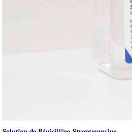
Solution de Pénicilline-Streptomycine