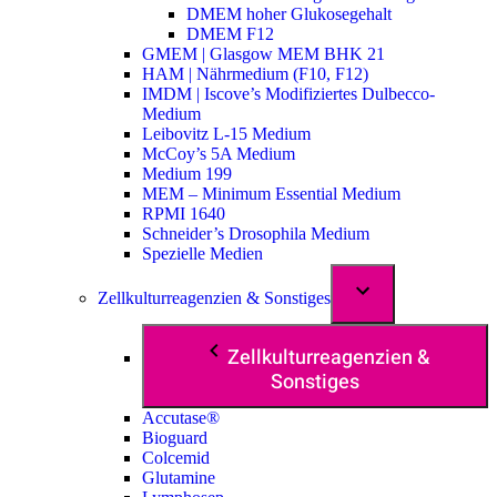
DMEM hoher Glukosegehalt
DMEM F12
GMEM | Glasgow MEM BHK 21
HAM | Nährmedium (F10, F12)
IMDM | Iscove’s Modifiziertes Dulbecco-
Medium
Leibovitz L-15 Medium
McCoy’s 5A Medium
Medium 199
MEM – Minimum Essential Medium
RPMI 1640
Schneider’s Drosophila Medium
Spezielle Medien
Zellkulturreagenzien & Sonstiges
Zellkulturreagenzien &
Sonstiges
Accutase®
Bioguard
Colcemid
Glutamine