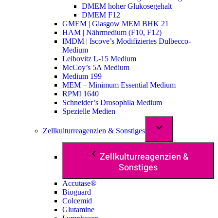
DMEM hoher Glukosegehalt
DMEM F12
GMEM | Glasgow MEM BHK 21
HAM | Nährmedium (F10, F12)
IMDM | Iscove’s Modifiziertes Dulbecco-
Medium
Leibovitz L-15 Medium
McCoy’s 5A Medium
Medium 199
MEM – Minimum Essential Medium
RPMI 1640
Schneider’s Drosophila Medium
Spezielle Medien
Zellkulturreagenzien & Sonstiges
Zellkulturreagenzien &
Sonstiges
Accutase®
Bioguard
Colcemid
Glutamine