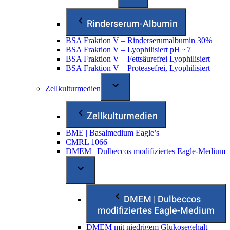
Rinderserum-Albumin
BSA Fraktion V – Rinderserumalbumin 30%
BSA Fraktion V – Lyophilisiert pH ~7
BSA Fraktion V – Fettsäurefrei Lyophilisiert
BSA Fraktion V – Proteasefrei, Lyophilisiert
Zellkulturmedien
Zellkulturmedien
BME | Basalmedium Eagle’s
CMRL 1066
DMEM | Dulbeccos modifiziertes Eagle-Medium
DMEM | Dulbeccos
modifiziertes Eagle-Medium
DMEM mit niedrigem Glukosegehalt