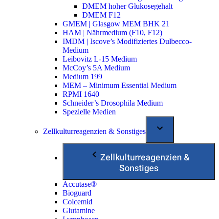
DMEM hoher Glukosegehalt
DMEM F12
GMEM | Glasgow MEM BHK 21
HAM | Nährmedium (F10, F12)
IMDM | Iscove’s Modifiziertes Dulbecco-
Medium
Leibovitz L-15 Medium
McCoy’s 5A Medium
Medium 199
MEM – Minimum Essential Medium
RPMI 1640
Schneider’s Drosophila Medium
Spezielle Medien
Zellkulturreagenzien & Sonstiges
Zellkulturreagenzien &
Sonstiges
Accutase®
Bioguard
Colcemid
Glutamine