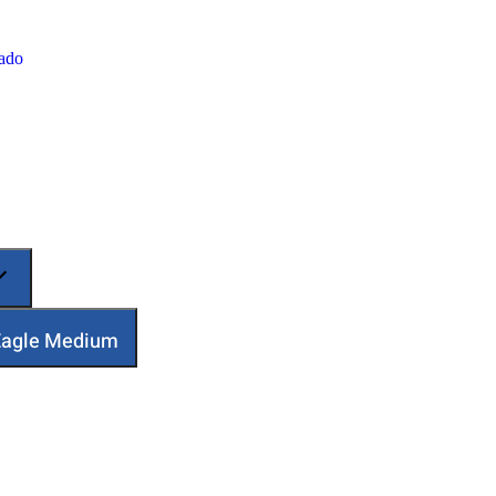
zado
 Eagle Medium