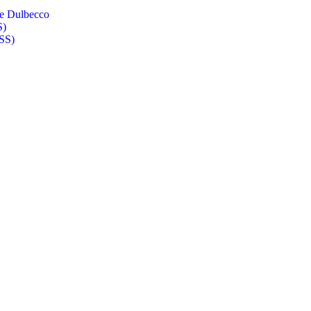
de Dulbecco
S)
BSS)