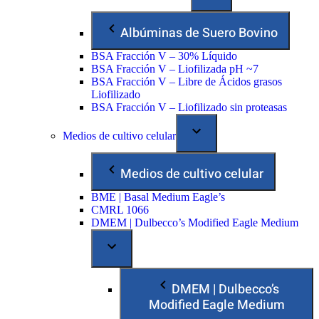
Albúminas de Suero Bovino
BSA Fracción V – 30% Líquido
BSA Fracción V – Liofilizada pH ~7
BSA Fracción V – Libre de Ácidos grasos
Liofilizado
BSA Fracción V – Liofilizado sin proteasas
Medios de cultivo celular
Medios de cultivo celular
BME | Basal Medium Eagle’s
CMRL 1066
DMEM | Dulbecco’s Modified Eagle Medium
DMEM | Dulbecco’s
Modified Eagle Medium