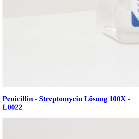
Penicillin - Streptomycin Lösung 100X -
L0022