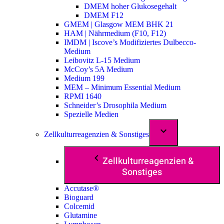
DMEM hoher Glukosegehalt
DMEM F12
GMEM | Glasgow MEM BHK 21
HAM | Nährmedium (F10, F12)
IMDM | Iscove’s Modifiziertes Dulbecco-
Medium
Leibovitz L-15 Medium
McCoy’s 5A Medium
Medium 199
MEM – Minimum Essential Medium
RPMI 1640
Schneider’s Drosophila Medium
Spezielle Medien
Zellkulturreagenzien & Sonstiges
Zellkulturreagenzien &
Sonstiges
Accutase®
Bioguard
Colcemid
Glutamine