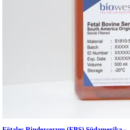
Fötales Rinderserum (FBS) Südamerika -