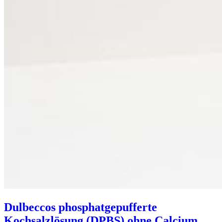
Dulbeccos phosphatgepufferte
Kochsalzlösung (DPBS) ohne Calcium,