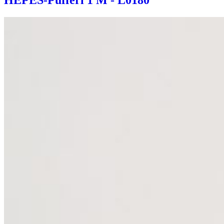
HEPES-Pufferl 1 M - L0180