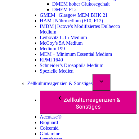
DMEM hoher Glukosegehalt
DMEM F12
GMEM | Glasgow MEM BHK 21
HAM | Nährmedium (F10, F12)
IMDM | Iscove’s Modifiziertes Dulbecco-
Medium
Leibovitz L-15 Medium
McCoy’s 5A Medium
Medium 199
MEM – Minimum Essential Medium
RPMI 1640
Schneider’s Drosophila Medium
Spezielle Medien
Zellkulturreagenzien & Sonstiges
Zellkulturreagenzien &
Sonstiges
Accutase®
Bioguard
Colcemid
Glutamine