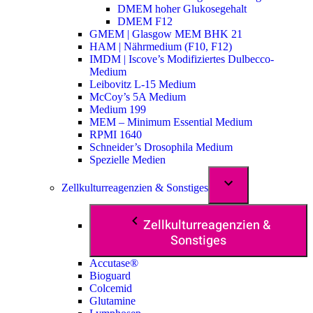
DMEM hoher Glukosegehalt
DMEM F12
GMEM | Glasgow MEM BHK 21
HAM | Nährmedium (F10, F12)
IMDM | Iscove’s Modifiziertes Dulbecco-
Medium
Leibovitz L-15 Medium
McCoy’s 5A Medium
Medium 199
MEM – Minimum Essential Medium
RPMI 1640
Schneider’s Drosophila Medium
Spezielle Medien
Zellkulturreagenzien & Sonstiges
Zellkulturreagenzien &
Sonstiges
Accutase®
Bioguard
Colcemid
Glutamine