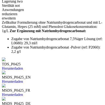
Lagerung
two
Sterilität
not
Anwendungen
reduzieren
erweitern
Zellkultur Formulierung ohne Natriumhydrogencarbonat und mit L-
Glutamin, Hepes (25 mM) und Phenolrot Glukosekonzentration:
1g/L
Zur Ergänzung mit Natriumhydrogencarbonat:
Zugabe von Natriumhydrogencarbonat 7,5%iger Lösung (ref:
L0680): 29,3 ml/l
Zugabe von Natriumhydrogencarbonat -Pulver (ref: P2060):
2,2 g/l
TDS_P0425
Herunterladen
MSDS_P0425_EN
Herunterladen
MSDS_P0425_FR
Herunterladen
MSDS_P0425_DE