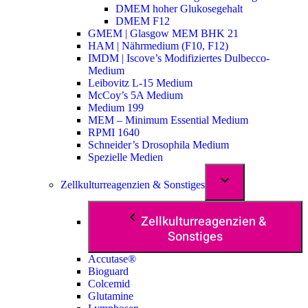
DMEM hoher Glukosegehalt
DMEM F12
GMEM | Glasgow MEM BHK 21
HAM | Nährmedium (F10, F12)
IMDM | Iscove’s Modifiziertes Dulbecco-
Medium
Leibovitz L-15 Medium
McCoy’s 5A Medium
Medium 199
MEM – Minimum Essential Medium
RPMI 1640
Schneider’s Drosophila Medium
Spezielle Medien
Zellkulturreagenzien & Sonstiges
Zellkulturreagenzien &
Sonstiges
Accutase®
Bioguard
Colcemid
Glutamine