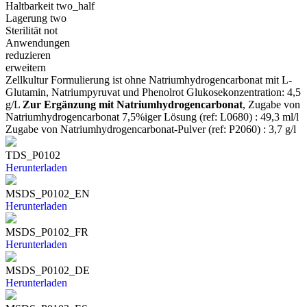
Haltbarkeit
two_half
Lagerung
two
Sterilität
not
Anwendungen
reduzieren
erweitern
Zellkultur Formulierung ist ohne Natriumhydrogencarbonat mit L-
Glutamin, Natriumpyruvat und Phenolrot Glukosekonzentration: 4,5
g/L
Zur Ergänzung mit Natriumhydrogencarbonat
, Zugabe von
Natriumhydrogencarbonat 7,5%iger Lösung (ref: L0680) : 49,3 ml/l
Zugabe von Natriumhydrogencarbonat-Pulver (ref: P2060) : 3,7 g/l
TDS_P0102
Herunterladen
MSDS_P0102_EN
Herunterladen
MSDS_P0102_FR
Herunterladen
MSDS_P0102_DE
Herunterladen