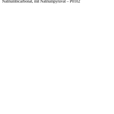
Natriumbicarbonat, mit Natriumpyruvat – P0102