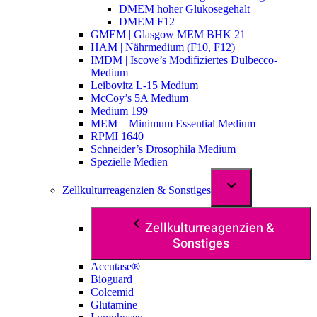
DMEM hoher Glukosegehalt
DMEM F12
GMEM | Glasgow MEM BHK 21
HAM | Nährmedium (F10, F12)
IMDM | Iscove’s Modifiziertes Dulbecco-
Medium
Leibovitz L-15 Medium
McCoy’s 5A Medium
Medium 199
MEM – Minimum Essential Medium
RPMI 1640
Schneider’s Drosophila Medium
Spezielle Medien
Zellkulturreagenzien & Sonstiges
Zellkulturreagenzien &
Sonstiges
Accutase®
Bioguard
Colcemid
Glutamine