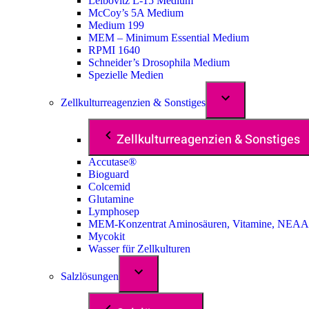
Leibovitz L-15 Medium
McCoy’s 5A Medium
Medium 199
MEM – Minimum Essential Medium
RPMI 1640
Schneider’s Drosophila Medium
Spezielle Medien
Zellkulturreagenzien & Sonstiges
Zellkulturreagenzien & Sonstiges
Accutase®
Bioguard
Colcemid
Glutamine
Lymphosep
MEM-Konzentrat Aminosäuren, Vitamine, NEAA
Mycokit
Wasser für Zellkulturen
Salzlösungen