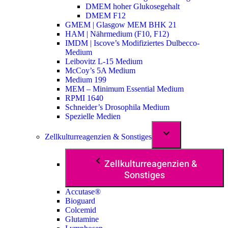
DMEM hoher Glukosegehalt
DMEM F12
GMEM | Glasgow MEM BHK 21
HAM | Nährmedium (F10, F12)
IMDM | Iscove’s Modifiziertes Dulbecco-
Medium
Leibovitz L-15 Medium
McCoy’s 5A Medium
Medium 199
MEM – Minimum Essential Medium
RPMI 1640
Schneider’s Drosophila Medium
Spezielle Medien
Zellkulturreagenzien & Sonstiges
Zellkulturreagenzien &
Sonstiges
Accutase®
Bioguard
Colcemid
Glutamine