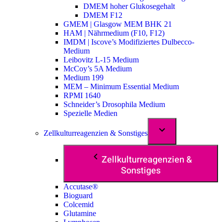
DMEM hoher Glukosegehalt
DMEM F12
GMEM | Glasgow MEM BHK 21
HAM | Nährmedium (F10, F12)
IMDM | Iscove’s Modifiziertes Dulbecco-
Medium
Leibovitz L-15 Medium
McCoy’s 5A Medium
Medium 199
MEM – Minimum Essential Medium
RPMI 1640
Schneider’s Drosophila Medium
Spezielle Medien
Zellkulturreagenzien & Sonstiges
Zellkulturreagenzien &
Sonstiges
Accutase®
Bioguard
Colcemid
Glutamine