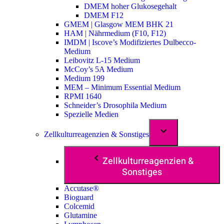
DMEM hoher Glukosegehalt
DMEM F12
GMEM | Glasgow MEM BHK 21
HAM | Nährmedium (F10, F12)
IMDM | Iscove’s Modifiziertes Dulbecco-
Medium
Leibovitz L-15 Medium
McCoy’s 5A Medium
Medium 199
MEM – Minimum Essential Medium
RPMI 1640
Schneider’s Drosophila Medium
Spezielle Medien
Zellkulturreagenzien & Sonstiges
Zellkulturreagenzien &
Sonstiges
Accutase®
Bioguard
Colcemid
Glutamine