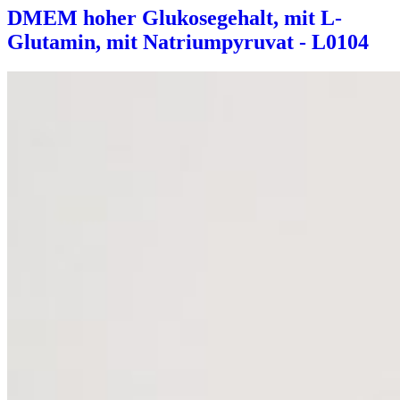
DMEM hoher Glukosegehalt, mit L-
Glutamin, mit Natriumpyruvat - L0104