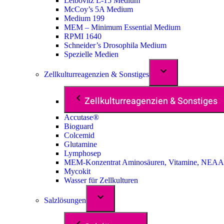
Leibovitz L-15 Medium
McCoy’s 5A Medium
Medium 199
MEM – Minimum Essential Medium
RPMI 1640
Schneider’s Drosophila Medium
Spezielle Medien
Zellkulturreagenzien & Sonstiges
Zellkulturreagenzien & Sonstiges
Accutase®
Bioguard
Colcemid
Glutamine
Lymphosep
MEM-Konzentrat Aminosäuren, Vitamine, NEAA
Mycokit
Wasser für Zellkulturen
Salzlösungen