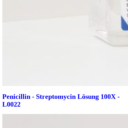
Penicillin - Streptomycin Lösung 100X -
L0022