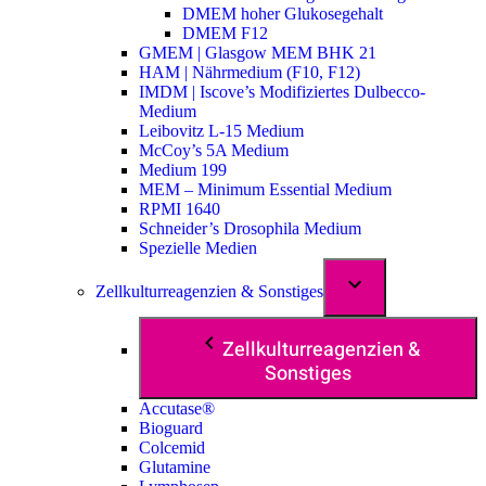
DMEM hoher Glukosegehalt
DMEM F12
GMEM | Glasgow MEM BHK 21
HAM | Nährmedium (F10, F12)
IMDM | Iscove’s Modifiziertes Dulbecco-
Medium
Leibovitz L-15 Medium
McCoy’s 5A Medium
Medium 199
MEM – Minimum Essential Medium
RPMI 1640
Schneider’s Drosophila Medium
Spezielle Medien
Zellkulturreagenzien & Sonstiges
Zellkulturreagenzien &
Sonstiges
Accutase®
Bioguard
Colcemid
Glutamine