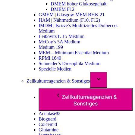
DMEM hoher Glukosegehalt
DMEM F12
GMEM | Glasgow MEM BHK 21
HAM | Nährmedium (F10, F12)
IMDM | Iscove’s Modifiziertes Dulbecco-
Medium
Leibovitz L-15 Medium
McCoy’s 5A Medium
Medium 199
MEM – Minimum Essential Medium
RPMI 1640
Schneider’s Drosophila Medium
Spezielle Medien
Zellkulturreagenzien & Sonstiges
Zellkulturreagenzien &
Sonstiges
Accutase®
Bioguard
Colcemid
Glutamine