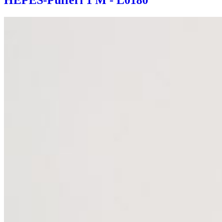
HEPES-Pufferl 1 M - L0180