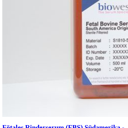
Fötales Rinderserum (FBS) Südamerika -