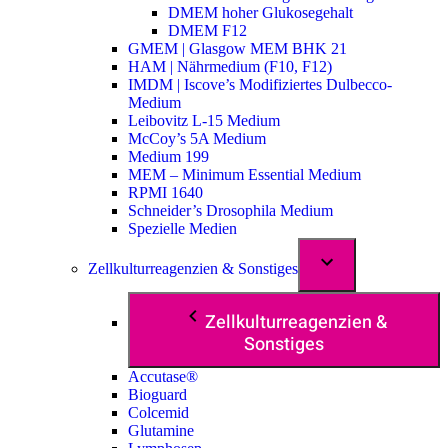
DMEM hoher Glukosegehalt
DMEM F12
GMEM | Glasgow MEM BHK 21
HAM | Nährmedium (F10, F12)
IMDM | Iscove’s Modifiziertes Dulbecco-
Medium
Leibovitz L-15 Medium
McCoy’s 5A Medium
Medium 199
MEM – Minimum Essential Medium
RPMI 1640
Schneider’s Drosophila Medium
Spezielle Medien
Zellkulturreagenzien & Sonstiges
Zellkulturreagenzien &
Sonstiges
Accutase®
Bioguard
Colcemid
Glutamine