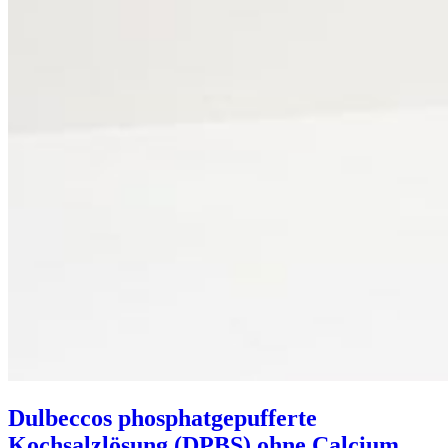
Dulbeccos phosphatgepufferte
Kochsalzlösung (DPBS) ohne Calcium,