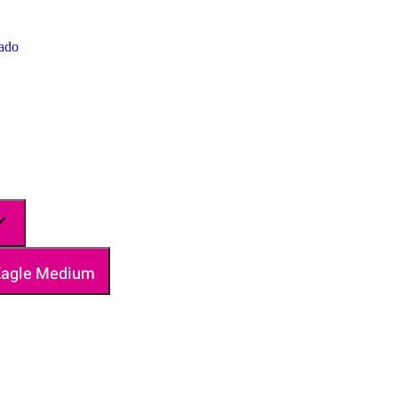
zado
 Eagle Medium