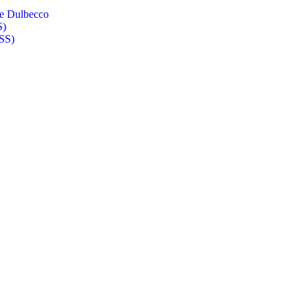
de Dulbecco
S)
BSS)