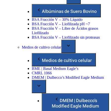
Albúminas de Suero Bovino
BSA Fracción V – 30% Líquido
BSA Fracción V – Liofilizada pH ~7
BSA Fracción V – Libre de Ácidos grasos
Liofilizado
BSA Fracción V – Liofilizado sin proteasas
Medios de cultivo celular
Medios de cultivo celular
BME | Basal Medium Eagle’s
CMRL 1066
DMEM | Dulbecco’s Modified Eagle Medium
DMEM | Dulbecco’s
Modified Eagle Medium