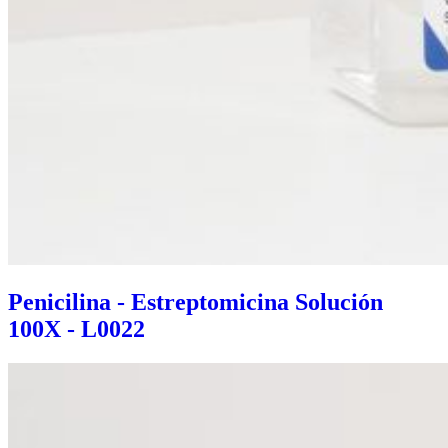
Penicilina - Estreptomicina Solución
100X - L0022