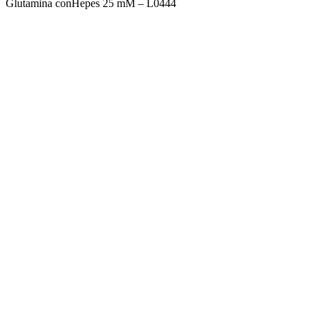
Glutamina conHepes 25 mM – L0444