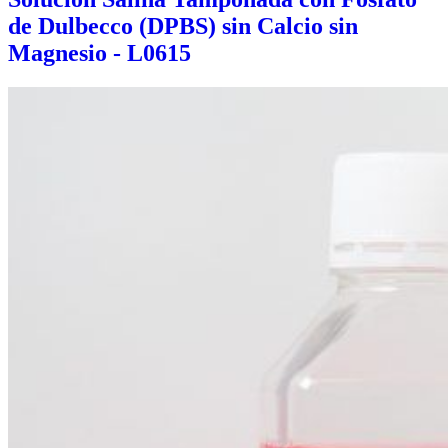
de Dulbecco (DPBS) sin Calcio sin
Magnesio - L0615