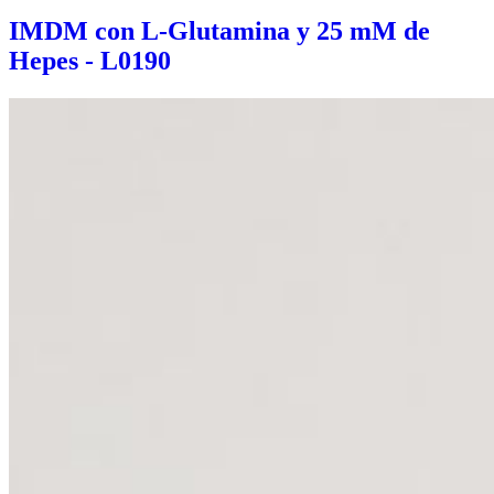
IMDM con L-Glutamina y 25 mM de
Hepes - L0190