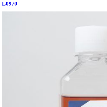
L0970