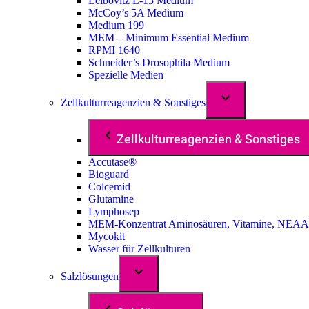
Leibovitz L-15 Medium
McCoy’s 5A Medium
Medium 199
MEM – Minimum Essential Medium
RPMI 1640
Schneider’s Drosophila Medium
Spezielle Medien
Zellkulturreagenzien & Sonstiges
Zellkulturreagenzien & Sonstiges
Accutase®
Bioguard
Colcemid
Glutamine
Lymphosep
MEM-Konzentrat Aminosäuren, Vitamine, NEAA
Mycokit
Wasser für Zellkulturen
Salzlösungen