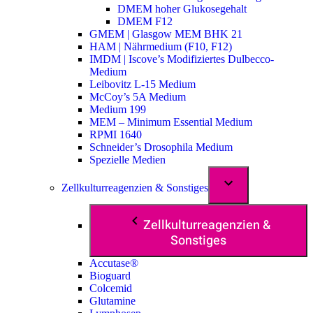
DMEM hoher Glukosegehalt
DMEM F12
GMEM | Glasgow MEM BHK 21
HAM | Nährmedium (F10, F12)
IMDM | Iscove’s Modifiziertes Dulbecco-
Medium
Leibovitz L-15 Medium
McCoy’s 5A Medium
Medium 199
MEM – Minimum Essential Medium
RPMI 1640
Schneider’s Drosophila Medium
Spezielle Medien
Zellkulturreagenzien & Sonstiges
Zellkulturreagenzien &
Sonstiges
Accutase®
Bioguard
Colcemid
Glutamine